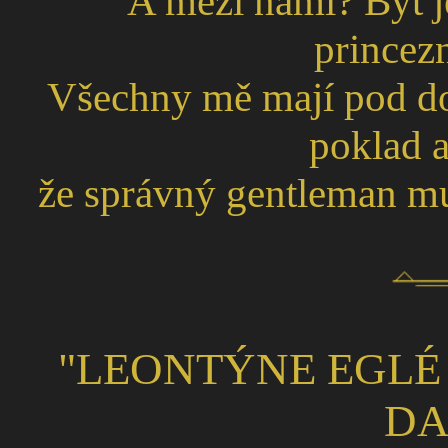
A mezi námi? Být 
princez
Všechny mě mají pod d
poklad a
že správný gentleman mus
"LEONTÝNE EGLÉ 
DA