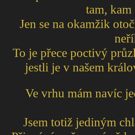
tam, kam 
Jen se na okamžik otočí
neř
To je přece poctivý prů
jestli je v našem krá
Ve vrhu mám navíc je
Jsem totiž jediným c