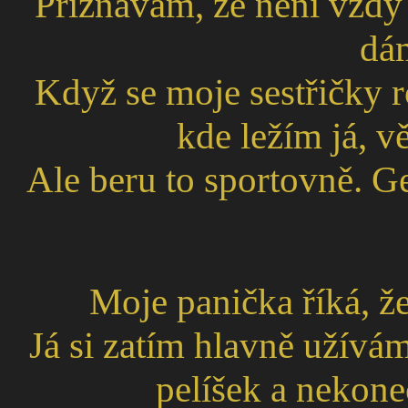
Přiznávám, že není vždy
dám
Když se moje sestřičky r
kde ležím já, 
Ale beru to sportovně. G
Moje panička říká, ž
Já si zatím hlavně užívá
pelíšek a nekon