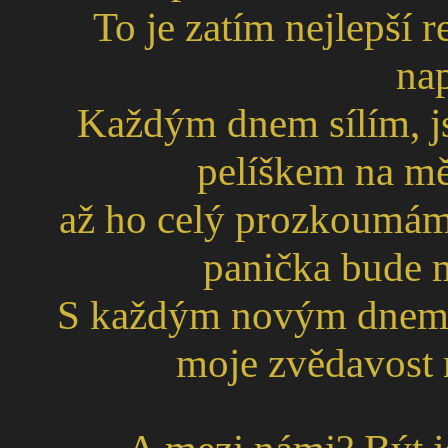
To je zatím nejlepší r
nap
Každým dnem sílím, js
pelíškem na mě
až ho celý prozkoumám
panička bude m
S každým novým dnem s
moje zvědavost ro