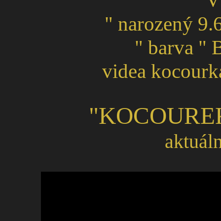
"V
" narozený 9.
" barva " 
videa kocourk
"KOCOUR
aktuál