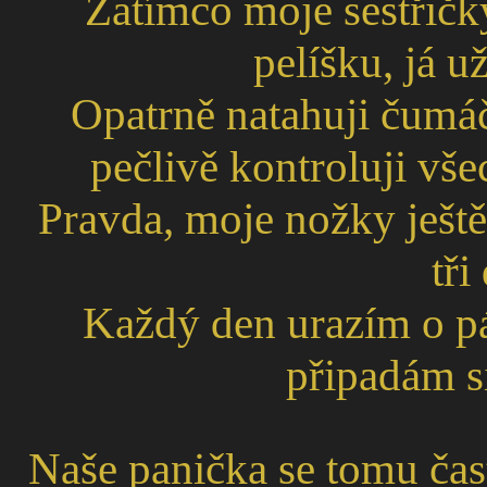
Zatímco moje sestřičk
pelíšku, já u
Opatrně natahuji čumá
pečlivě kontroluji vše
Pravda, moje nožky ještě
tři
Každý den urazím o pá
připadám si
Naše panička se tomu čas