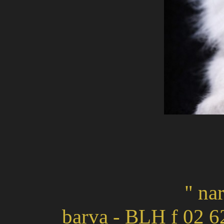
" na
barva - BLH f 02 6