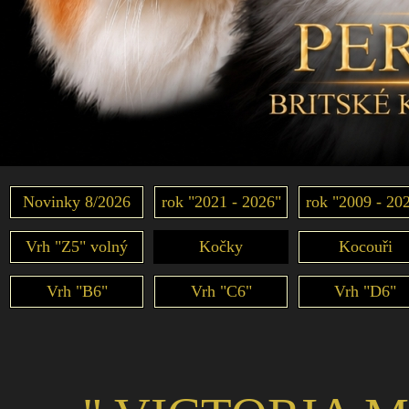
Novinky 8/2026
rok "2021 - 2026"
rok "2009 - 20
Vrh "Z5" volný
Kočky
Kocouři
Vrh "B6"
Vrh "C6"
Vrh "D6"