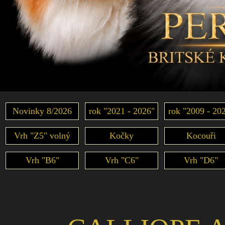
Novinky 8/2026
rok "2021 - 2026"
rok "2009 - 20
Vrh "Z5" volný
Kočky
Kocouři
Vrh "B6"
Vrh "C6"
Vrh "D6"