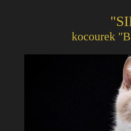
"S
kocourek "B