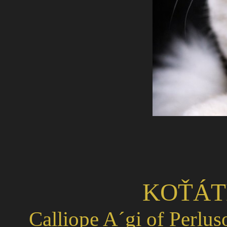
KOŤÁT
Calliope A´gi of Perlus