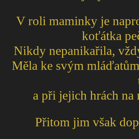
V roli maminky je napro
koťátka peč
Nikdy nepanikařila, vždy
Měla ke svým mláďatům s
a při jejich hrách n
Přitom jim však dop