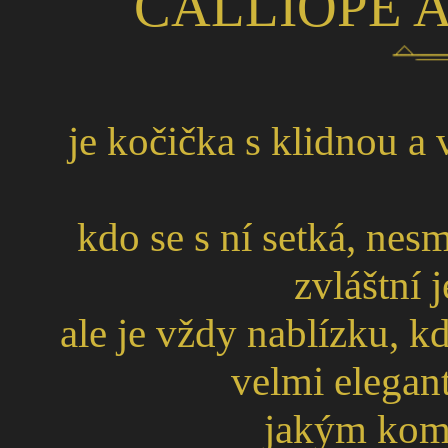
CALLIOPE A
je kočička s klidnou a
kdo se s ní setká, ne
zvláštní 
ale je vždy nablízku, kd
velmi elegan
jakým kom