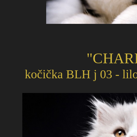
"CHARL
kočička BLH j 03 - lil