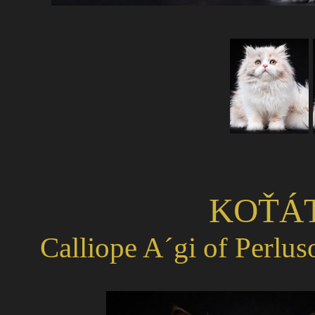
KOŤÁT
Calliope A´gi of Perlus