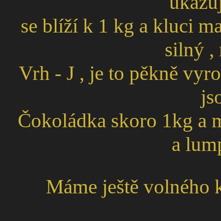
ukazuj
se blíží k 1 kg a kluci ma
silný ,
Vrh - J , je to pěkně vy
js
Čokoládka skoro 1kg a m
a lump
Máme ještě volného 