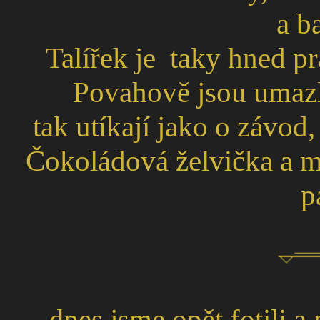
a b
Talířek je taky hned p
Povahově jsou umazle
tak utíkají jako o závod,
Čokoládová želvička a mo
pá
nes jsme opět fotili a
d