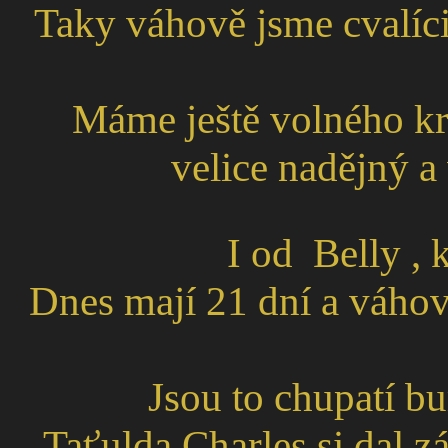
Taky váhově jsme cvalíci
Máme ještě volného k
velice nadějný a 
I od Belly , 
Dnes mají 21 dní a váhov
Jsou to chupatí bu
Taťulda Charles si dal zá