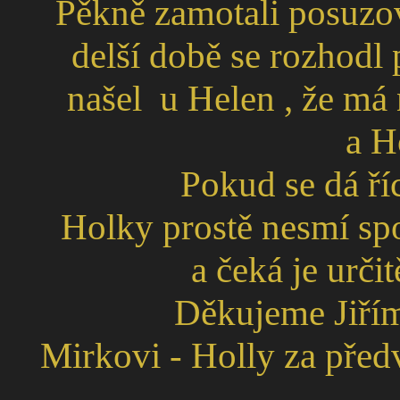
Pěkně zamotali posuzovat
delší době se rozhodl 
našel u Helen , že má 
a H
Pokud se dá říc
Holky prostě nesmí spo
a čeká je urč
Děkujeme Jiřím
Mirkovi - Holly za předv