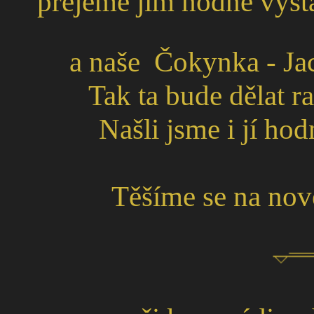
přejeme jim hodně výstav
a naše Čokynka - Jac
Tak ta bude dělat r
Našli jsme i jí ho
Těšíme se na nové i