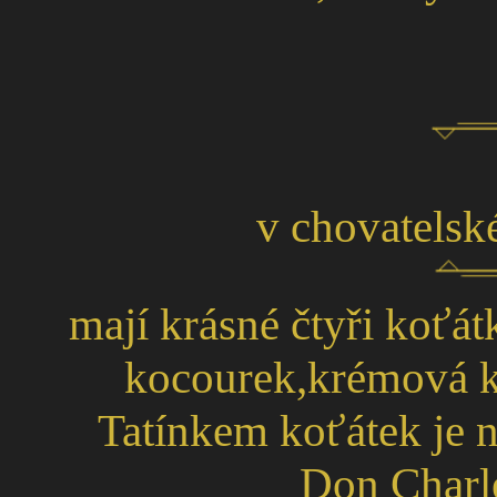
v chovatels
mají krásné čtyři koť
kocourek,krémová k
Tatínkem koťátek je
Don Charl