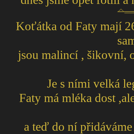
Koťátka od Faty mají 26
sam
jsou malincí , šikovní, 
Je s ními velká le
Faty má mléka dost ,al
a teď do ní přidáváme