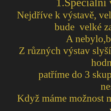
1.Speciální 
Nejdříve k výstavě, veli
bude velké z
A nebylo,b
Z různých výstav slyš
hodn
patříme do 3 skup
ne
Když máme možnost mít