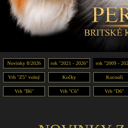
Novinky 8/2026
rok "2021 - 2026"
rok "2009 - 20
Vrh "Z5" volný
Kočky
Kocouři
Vrh "B6"
Vrh "C6"
Vrh "D6"