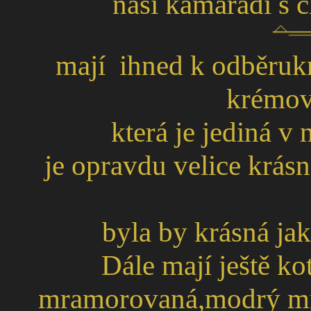
naši kamarádi s 
mají ihned k odběruk
krémová
která je jediná v 
je opravdu velice krásn
byla by krásná ja
Dále mají ještě ko
mramorovaná,modrý mra