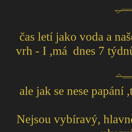
čas letí jako voda a naše
vrh - I ,má dnes 7 týdnů
ale jak se nese papání 
Nejsou vybíravý, hlavně