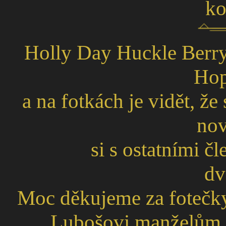
ko
Holly Day Huckle Berry
Hop
a na fotkách je vidět, že
nov
si s ostatními č
dv
Moc děkujeme za fotečk
Lubošovi,manželům L