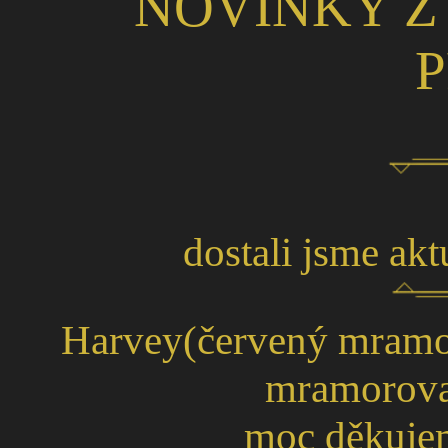
NOVINKY Z
P
dostali jsme akt
Harvey(červený mramo
mramorova
moc děkujeme