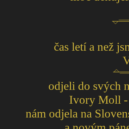
čas letí a než j
Vr
odjeli do svých 
Ivory Moll -
nám odjela na Sloven
a novým páneč