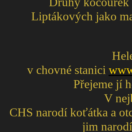
Druhý kocourek 
Liptákových jako ma
Hel
v chovné stanici
www.
Přejeme jí 
V nej
CHS narodí koťátka a otc
jim narodí