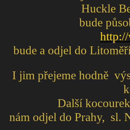
Huckle Be
bude působ
http:
bude a odjel do Litoměřic
I jim přejeme hodně vý
k
Další kocoure
nám odjel do Prahy, sl. 