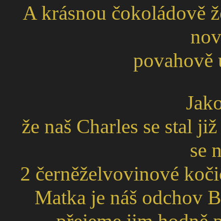
A krásnou čokoládově že
nov
povahově u
Jako
že naš Charles se stal ji
se 
2 černěželvovinové koč
Matka je náš odchov B