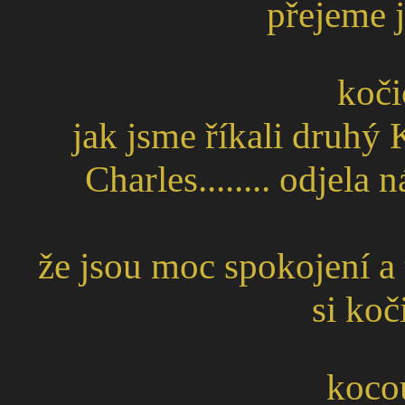
přejeme je
koči
jak jsme říkali druhý
Charles........ odjel
že jsou moc spokojení a ta
si koč
koco