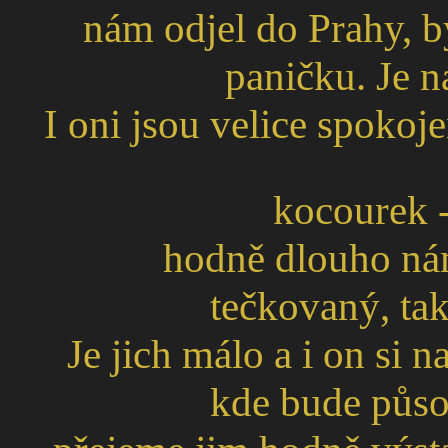
nám odjel do Prahy, b
paničku. Je n
I oni jsou velice spokojen
kocourek - 
hodně dlouho nám
tečkovaný, ta
Je jich málo a i on si 
kde bude působ