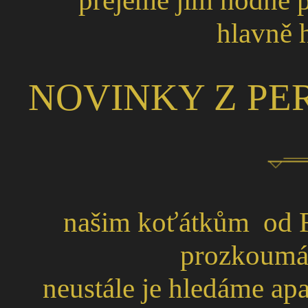
přejeme jim hodně 
hlavně 
NOVINKY Z PER
našim koťátkům od Fat
prozkoumáv
neustále je hledáme ap