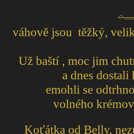
váhově jsou těžký, veli
Už baští , moc jim chu
a dnes dostali 
emohli se odtrhno
volného krémové
Koťátka od Belly, nez