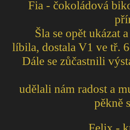
Fia - čokoládová bik
pří
Šla se opět ukázat a
líbila, dostala V1 ve tř.
Dále se zůčastnili výs
udělali nám radost a mu
pěkně s
Felix - 