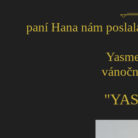
paní Hana nám poslala
Yasme
vánočn
"YA