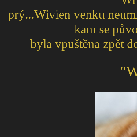
prý...Wivien venku neumrz
kam se půvo
byla vpuštěna zpět do
"W