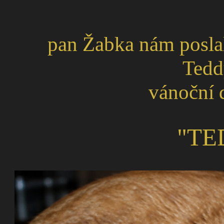
pan Žabka nám posla
Tedd
vánoční d
"TE