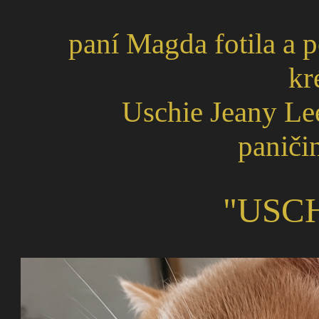
paní Magda fotila a p
kr
Uschie Jeany Le
paničin
"USC