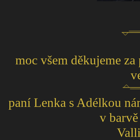
moc všem děkujeme za po
v
paní Lenka s Adélkou nám
v barvě
Vall