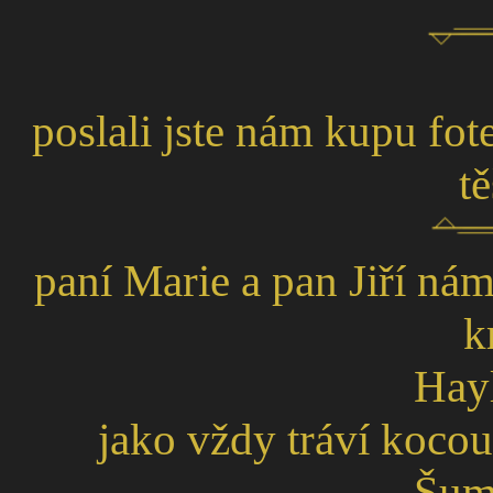
poslali jste nám kupu fo
t
paní Marie a pan Jiří ná
k
Hayl
jako vždy tráví koco
Šuma