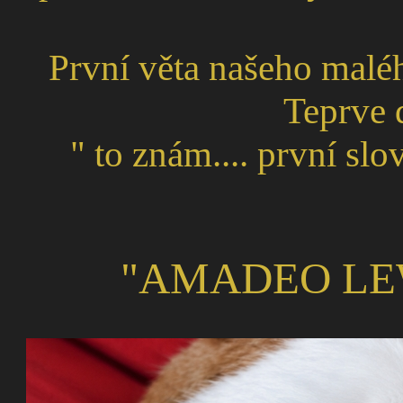
První věta našeho maléh
Teprve 
" to znám.... první slo
"AMADEO LEW