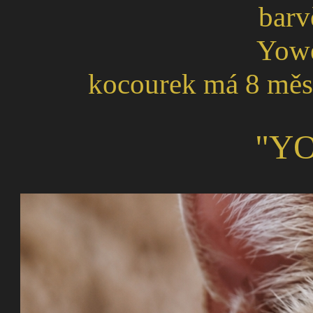
barv
Yowe
kocourek má 8 měsíc
"Y