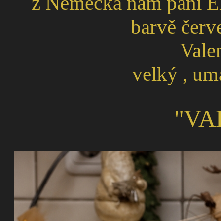
z Německa nám paní El
barvě červ
Valen
velký , um
"VA