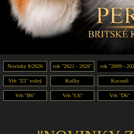
Novinky 8/2026
rok "2021 - 2026"
rok "2009 - 20
Vrh "Z5" volný
Kočky
Kocouři
Vrh "B6"
Vrh "C6"
Vrh "D6"