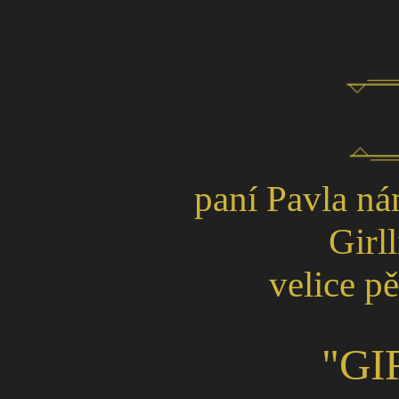
paní Pavla ná
Girl
velice pě
"GI