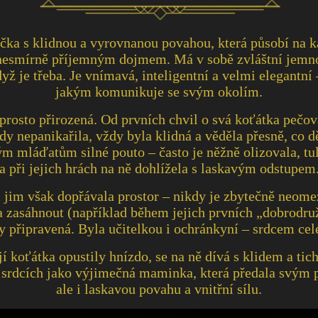
čka s klidnou a vyrovnanou povahou, která působí na 
, nesmírně příjemným dojmem. Má v sobě zvláštní jemno
dyž je třeba. Je vnímavá, inteligentní a velmi elegant
jakým komunikuje se svým okolím.
rosto přirozená. Od prvních chvil o svá koťátka pečova
dy nepanikařila, vždy byla klidná a věděla přesně, co dě
m mláďatům silné pouto – často je něžně olizovala, tul
a při jejich hrách na ně dohlížela s laskavým odstupem
 jim však dopřávala prostor – nikdy je zbytečně neome
a zasáhnout (například během jejich prvních „dobrodru
y připravená. Byla učitelkou i ochránkyní – srdcem cel
jí koťátka opustily hnízdo, se na ně dívá s klidem a t
 srdcích jako výjimečná maminka, která předala svým
ale i laskavou povahu a vnitřní sílu.