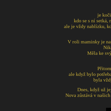
je koči
kdo se s ní setká
ale je vždy nablízku, k
V roli maminky je nap
Nik
Měla ke svý
Přitom
ale když bylo potřeb
byla vžd
Dnes, když už je
Nova zůstává v našich