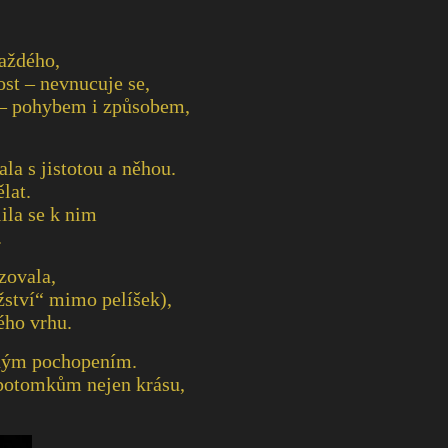
každého,
st – nevnucuje se,
ní – pohybem i způsobem,
la s jistotou a něhou.
lat.
ila se k nim
.
zovala,
žství“ mimo pelíšek),
ého vrhu.
ichým pochopením.
 potomkům nejen krásu,