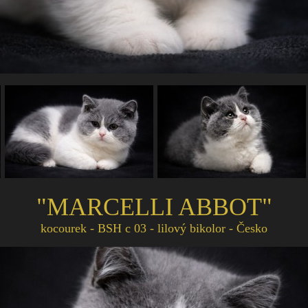
"MARCELLI ABBOT"
kocourek - BSH c 03 - lilový bikolor - Česko