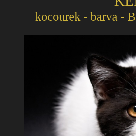
"KE
kocourek - barva - BS