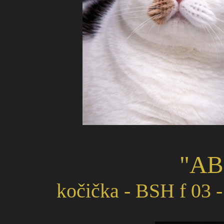
"AB
kočička - BSH f 03 -