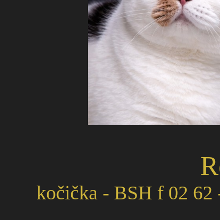
R
kočička - BSH f 02 62 