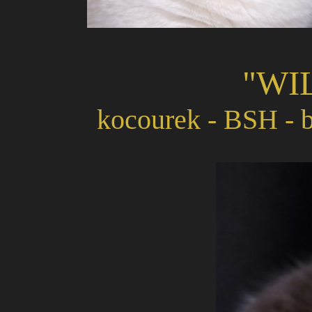
"WI
kocourek - BSH - b