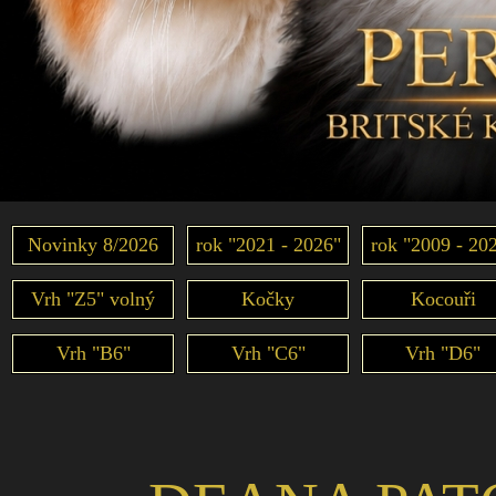
Novinky 8/2026
rok "2021 - 2026"
rok "2009 - 20
Vrh "Z5" volný
Kočky
Kocouři
Vrh "B6"
Vrh "C6"
Vrh "D6"