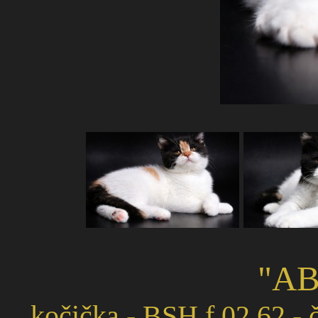
"AB
kočička - BSH f 02 62 - 