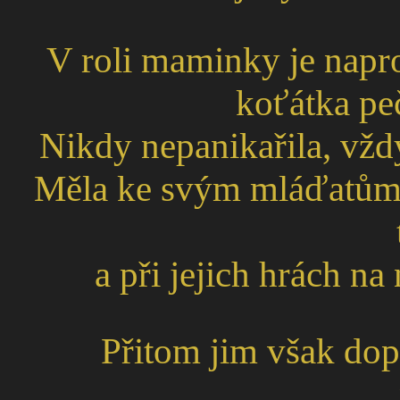
V roli maminky je napro
koťátka peč
Nikdy nepanikařila, vždy
Měla ke svým mláďatům s
a při jejich hrách n
Přitom jim však dop