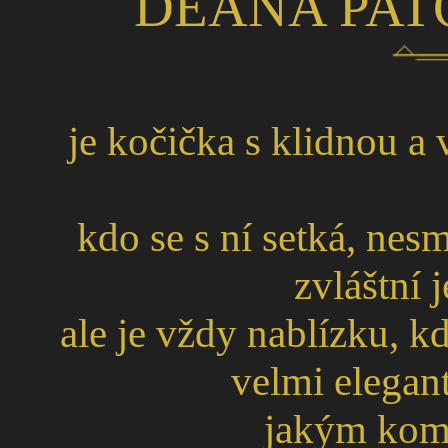
DEANA PAT
je kočička s klidnou a
kdo se s ní setká, ne
zvláštní 
ale je vždy nablízku, kd
velmi elegan
jakým kom