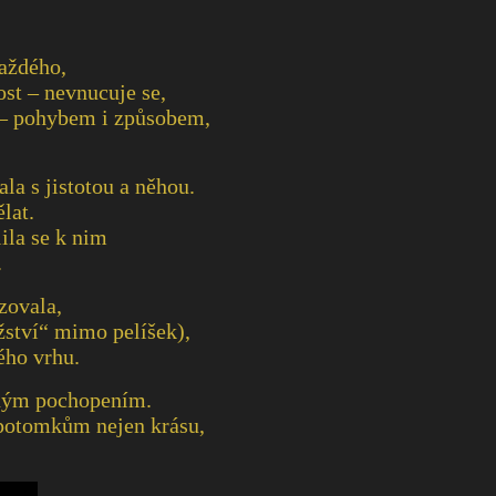
každého,
st – nevnucuje se,
ní – pohybem i způsobem,
la s jistotou a něhou.
lat.
ila se k nim
.
zovala,
žství“ mimo pelíšek),
ého vrhu.
ichým pochopením.
 potomkům nejen krásu,