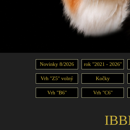
Novinky 8/2026
rok "2021 - 2026"
Vrh "Z5" volný
Kočky
Vrh "B6"
Vrh "C6"
IBB