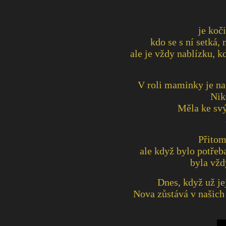
je koči
kdo se s ní setká
ale je vždy nablízku, k
V roli maminky je nap
Nik
Měla ke svý
Přitom
ale když bylo potřeb
byla vžd
Dnes, když už je
Nova zůstává v našich