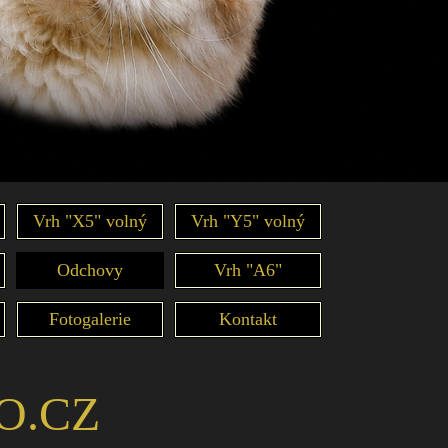
Vrh "X5" volný
Vrh "Y5" volný
Odchovy
Vrh "A6"
Fotogalerie
Kontakt
O.CZ