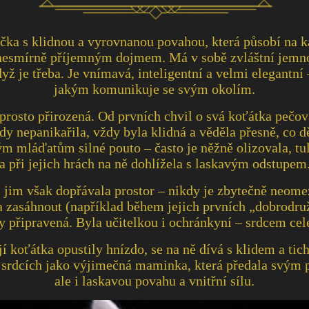
čka s klidnou a vyrovnanou povahou, která působí na 
, nesmírně příjemným dojmem. Má v sobě zvláštní jemno
dyž je třeba. Je vnímavá, inteligentní a velmi elegant
jakým komunikuje se svým okolím.
rosto přirozená. Od prvních chvil o svá koťátka pečova
dy nepanikařila, vždy byla klidná a věděla přesně, co dě
m mláďatům silné pouto – často je něžně olizovala, tul
a při jejich hrách na ně dohlížela s laskavým odstupem
 jim však dopřávala prostor – nikdy je zbytečně neome
a zasáhnout (například během jejich prvních „dobrodru
y připravená. Byla učitelkou i ochránkyní – srdcem cel
jí koťátka opustily hnízdo, se na ně dívá s klidem a t
 srdcích jako výjimečná maminka, která předala svým
ale i laskavou povahu a vnitřní sílu.