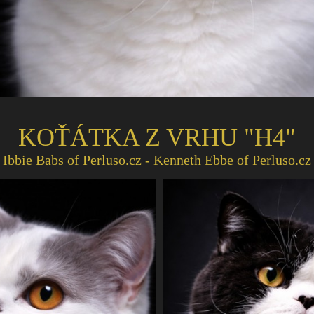
KOŤÁTKA Z VRHU
"H4"
Ibbie Babs of Perluso.cz - Kenneth Ebbe of Perluso.cz