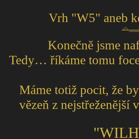
Vrh "W5" aneb k
Konečně jsme nafo
Tedy… říkáme tomu focení
Máme totiž pocit, že b
vězeň z nejstřeženější 
"WILH