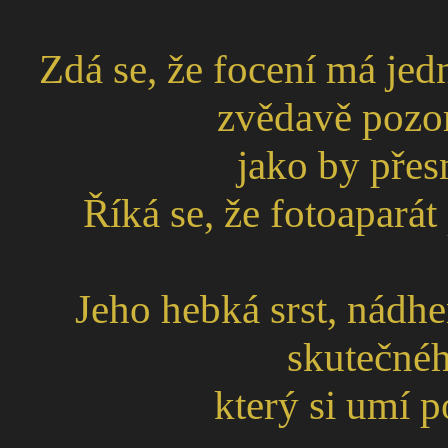
Zdá se, že focení má jedn
zvědavě pozor
jako by přesn
Říká se, že fotoaparát
Jeho hebká srst, nádher
skutečnéh
který si umí 