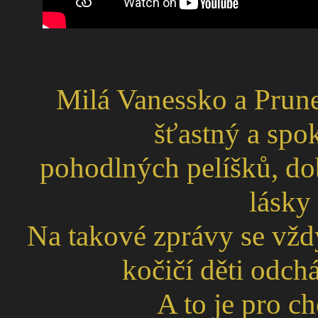
Milá Vanessko a Prune
šťastný a spok
pohodlných pelíšků, do
lásky
Na takové zprávy se vždy
kočičí děti odch
A to je pro c