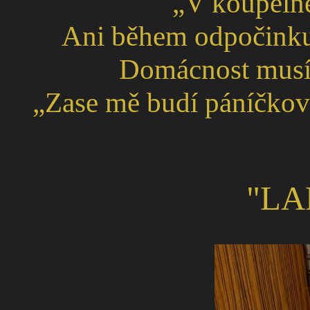
„V koupelně
Ani během odpočinku 
Domácnost musí
„Zase mě budí páníčkové
"LA