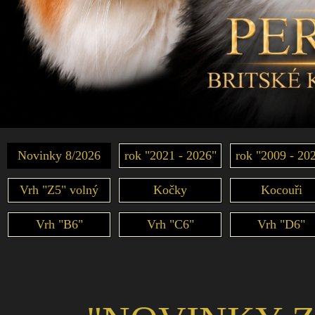
Novinky 8/2026
rok "2021 - 2026"
rok "2009 - 20
Vrh "Z5" volný
Kočky
Kocouři
Vrh "B6"
Vrh "C6"
Vrh "D6"