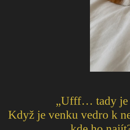
„Ufff… tady je t
Když je venku vedro k ne
kde ho nají