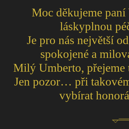
Moc děkujeme paní V
láskyplnou pé
Je pro nás největší 
spokojené a milo
Milý Umberto, přejeme t
Jen pozor… při takovém 
vybírat honorá